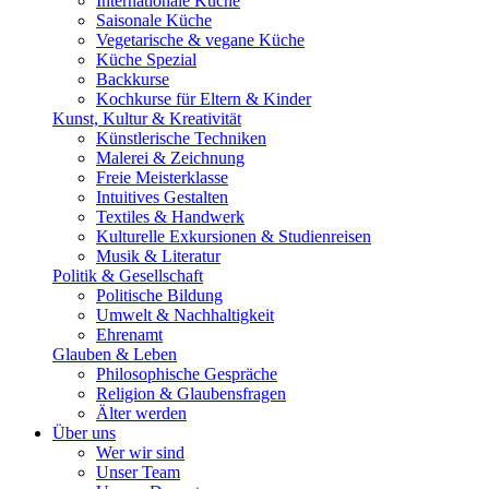
Internationale Küche
Saisonale Küche
Vegetarische & vegane Küche
Küche Spezial
Backkurse
Kochkurse für Eltern & Kinder
Kunst, Kultur & Kreativität
Künstlerische Techniken
Malerei & Zeichnung
Freie Meisterklasse
Intuitives Gestalten
Textiles & Handwerk
Kulturelle Exkursionen & Studienreisen
Musik & Literatur
Politik & Gesellschaft
Politische Bildung
Umwelt & Nachhaltigkeit
Ehrenamt
Glauben & Leben
Philosophische Gespräche
Religion & Glaubensfragen
Älter werden
Über uns
Wer wir sind
Unser Team