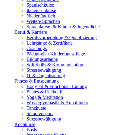
Spanischkurse
Italienischkurse
Niederländisch
Weitere Sprachen
Sprachkurse für Kinder & Jugendliche
Beruf & Karriere
Berufsvorbereitung & Qualifizierung
Lehrgänge & Zertifikate
Coachings
Pädagogik / Kindertagespflege
Bildungsurlaube
Soft Skills & Kommunikation
Stressbewältigung
IT & Digitalisierung
Fitness & Entspannung
Body Fit & Functional Training
Pilates & Rückenfit
Yoga & Meditation
Wassergymnastik & Aquafitness
Tanzkurse
Seniorensport
Stressbewältigung
Kochkurse
Basis