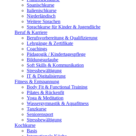
Spanischkurse
Italienischkurse
Niederländisch
Weitere Sprachen
Sprachkurse für Kinder & Jugendliche
Beruf & Karriere
Berufsvorbereitung & Qualifizierung
Lehrgänge & Zertifikate
Coachings
Pädagogik / Kindertagespflege
Bildungsurlaube
Soft Skills & Kommunikation
Stressbewältigung
IT & Digitalisierung
Fitness & Entspannung
Body Fit & Functional Training
Pilates & Rückenfit
Yoga & Meditation
Wassergymnastik & Aquafitness
Tanzkurse
Seniorensport
Stressbewältigung
Kochkurse
Basis