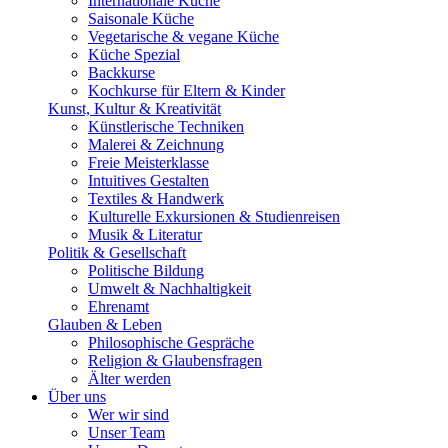
Internationale Küche
Saisonale Küche
Vegetarische & vegane Küche
Küche Spezial
Backkurse
Kochkurse für Eltern & Kinder
Kunst, Kultur & Kreativität
Künstlerische Techniken
Malerei & Zeichnung
Freie Meisterklasse
Intuitives Gestalten
Textiles & Handwerk
Kulturelle Exkursionen & Studienreisen
Musik & Literatur
Politik & Gesellschaft
Politische Bildung
Umwelt & Nachhaltigkeit
Ehrenamt
Glauben & Leben
Philosophische Gespräche
Religion & Glaubensfragen
Älter werden
Über uns
Wer wir sind
Unser Team