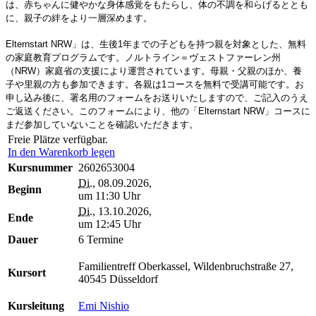
は、赤ちゃんに健やかな身体感覚をもたらし、体の不調を和らげるととも
に、親子の絆をより一層深めます。
Elternstart NRW」は、生後1年までの子どもを持つ親を対象とした、無料
の家庭教育プログラムです。ノルトライン＝ヴェストファーレン州
（NRW）家庭省の支援により運営されています。母親・父親のほか、養
子や里親の方も参加できます。各親は1コースを無料で受講可能です。お
申し込み後に、署名用のフォームをお送りいたしますので、ご記入のうえ
ご返送ください。このフォームにより、他の「Elternstart NRW」コースに
まだ参加していないことを確認いただきます。
Freie Plätze verfügbar.
In den Warenkorb legen
Kursnummer
2602653004
Di.
, 08.09.2026,
Beginn
um 11:30 Uhr
Di.
, 13.10.2026,
Ende
um 12:45 Uhr
Dauer
6 Termine
Familientreff Oberkassel, Wildenbruchstraße 27,
Kursort
40545 Düsseldorf
Kursleitung
Emi Nishio