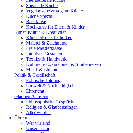
Internationale Küche
Saisonale Küche
Vegetarische & vegane Küche
Küche Spezial
Backkurse
Kochkurse für Eltern & Kinder
Kunst, Kultur & Kreativität
Künstlerische Techniken
Malerei & Zeichnung
Freie Meisterklasse
Intuitives Gestalten
Textiles & Handwerk
Kulturelle Exkursionen & Studienreisen
Musik & Literatur
Politik & Gesellschaft
Politische Bildung
Umwelt & Nachhaltigkeit
Ehrenamt
Glauben & Leben
Philosophische Gespräche
Religion & Glaubensfragen
Älter werden
Über uns
Wer wir sind
Unser Team