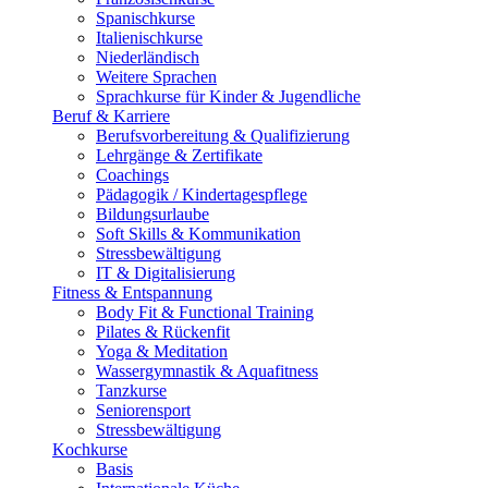
Spanischkurse
Italienischkurse
Niederländisch
Weitere Sprachen
Sprachkurse für Kinder & Jugendliche
Beruf & Karriere
Berufsvorbereitung & Qualifizierung
Lehrgänge & Zertifikate
Coachings
Pädagogik / Kindertagespflege
Bildungsurlaube
Soft Skills & Kommunikation
Stressbewältigung
IT & Digitalisierung
Fitness & Entspannung
Body Fit & Functional Training
Pilates & Rückenfit
Yoga & Meditation
Wassergymnastik & Aquafitness
Tanzkurse
Seniorensport
Stressbewältigung
Kochkurse
Basis