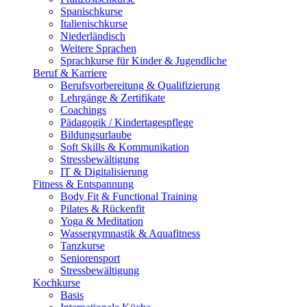
Spanischkurse
Italienischkurse
Niederländisch
Weitere Sprachen
Sprachkurse für Kinder & Jugendliche
Beruf & Karriere
Berufsvorbereitung & Qualifizierung
Lehrgänge & Zertifikate
Coachings
Pädagogik / Kindertagespflege
Bildungsurlaube
Soft Skills & Kommunikation
Stressbewältigung
IT & Digitalisierung
Fitness & Entspannung
Body Fit & Functional Training
Pilates & Rückenfit
Yoga & Meditation
Wassergymnastik & Aquafitness
Tanzkurse
Seniorensport
Stressbewältigung
Kochkurse
Basis