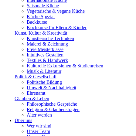
Internationale Küche
Saisonale Küche
Vegetarische & vegane Küche
Küche Spezial
Backkurse
Kochkurse für Eltern & Kinder
Kunst, Kultur & Kreativität
Künstlerische Techniken
Malerei & Zeichnung
Freie Meisterklasse
Intuitives Gestalten
Textiles & Handwerk
Kulturelle Exkursionen & Studienreisen
Musik & Literatur
Politik & Gesellschaft
Politische Bildung
Umwelt & Nachhaltigkeit
Ehrenamt
Glauben & Leben
Philosophische Gespräche
Religion & Glaubensfragen
Älter werden
Über uns
Wer wir sind
Unser Team