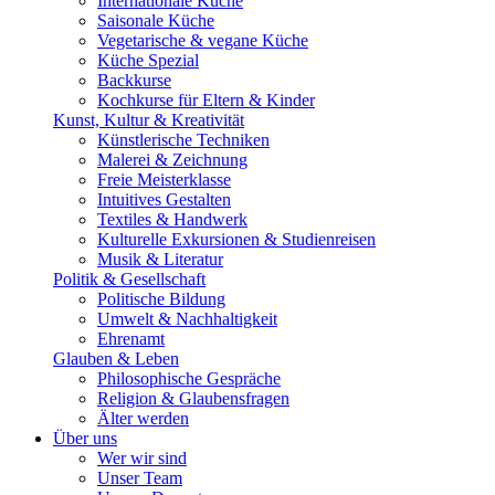
Internationale Küche
Saisonale Küche
Vegetarische & vegane Küche
Küche Spezial
Backkurse
Kochkurse für Eltern & Kinder
Kunst, Kultur & Kreativität
Künstlerische Techniken
Malerei & Zeichnung
Freie Meisterklasse
Intuitives Gestalten
Textiles & Handwerk
Kulturelle Exkursionen & Studienreisen
Musik & Literatur
Politik & Gesellschaft
Politische Bildung
Umwelt & Nachhaltigkeit
Ehrenamt
Glauben & Leben
Philosophische Gespräche
Religion & Glaubensfragen
Älter werden
Über uns
Wer wir sind
Unser Team