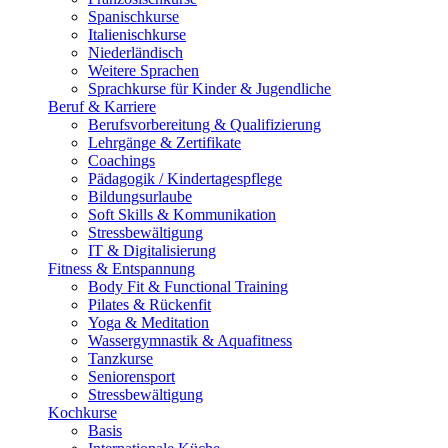
Spanischkurse
Italienischkurse
Niederländisch
Weitere Sprachen
Sprachkurse für Kinder & Jugendliche
Beruf & Karriere
Berufsvorbereitung & Qualifizierung
Lehrgänge & Zertifikate
Coachings
Pädagogik / Kindertagespflege
Bildungsurlaube
Soft Skills & Kommunikation
Stressbewältigung
IT & Digitalisierung
Fitness & Entspannung
Body Fit & Functional Training
Pilates & Rückenfit
Yoga & Meditation
Wassergymnastik & Aquafitness
Tanzkurse
Seniorensport
Stressbewältigung
Kochkurse
Basis