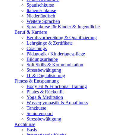
Spanischkurse
Italienischkurse
Niederländisch
Weitere Sprachen
Sprachkurse für Kinder & Jugendliche
Beruf & Karriere
Berufsvorbereitung & Qualifizierung
Lehrgänge & Zertifikate
Coachings
Pädagogik / Kindertagespflege
Bildungsurlaube
Soft Skills & Kommunikation
Stressbewältigung
IT & Digitalisierung
Fitness & Entspannung
Body Fit & Functional Training
Pilates & Rückenfit
Yoga & Meditation
Wassergymnastik & Aquafitness
Tanzkurse
Seniorensport
Stressbewältigung
Kochkurse
Basis