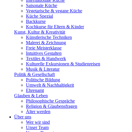
Internationale Küche
Saisonale Küche
Vegetarische & vegane Küche
Küche Spezial
Backkurse
Kochkurse für Eltern & Kinder
Kunst, Kultur & Kreativität
Künstlerische Techniken
Malerei & Zeichnung
Freie Meisterklasse
Intuitives Gestalten
Textiles & Handwerk
Kulturelle Exkursionen & Studienreisen
Musik & Literatur
Politik & Gesellschaft
Politische Bildung
Umwelt & Nachhaltigkeit
Ehrenamt
Glauben & Leben
Philosophische Gespräche
Religion & Glaubensfragen
Älter werden
Über uns
Wer wir sind
Unser Team