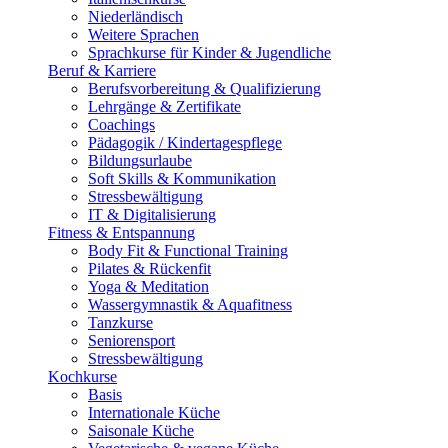
Niederländisch
Weitere Sprachen
Sprachkurse für Kinder & Jugendliche
Beruf & Karriere
Berufsvorbereitung & Qualifizierung
Lehrgänge & Zertifikate
Coachings
Pädagogik / Kindertagespflege
Bildungsurlaube
Soft Skills & Kommunikation
Stressbewältigung
IT & Digitalisierung
Fitness & Entspannung
Body Fit & Functional Training
Pilates & Rückenfit
Yoga & Meditation
Wassergymnastik & Aquafitness
Tanzkurse
Seniorensport
Stressbewältigung
Kochkurse
Basis
Internationale Küche
Saisonale Küche