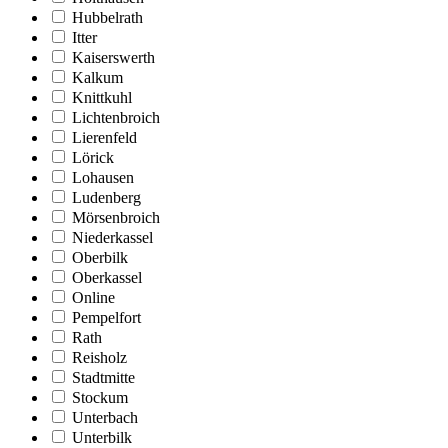
Hubbelrath
Itter
Kaiserswerth
Kalkum
Knittkuhl
Lichtenbroich
Lierenfeld
Lörick
Lohausen
Ludenberg
Mörsenbroich
Niederkassel
Oberbilk
Oberkassel
Online
Pempelfort
Rath
Reisholz
Stadtmitte
Stockum
Unterbach
Unterbilk