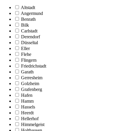
Altstadt
Angermund
Benrath
Bilk
Carlstadt
Derendorf
Düsseltal
Eller
Flehe
Flingern
Friedrichstadt
Garath
Gerresheim
Golzheim
Grafenberg
Hafen
Hamm
Hassels
Heerdt
Hellerhof
Himmelgeist
Holthausen