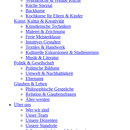
Vegetarische & vegane Küche
Küche Spezial
Backkurse
Kochkurse für Eltern & Kinder
Kunst, Kultur & Kreativität
Künstlerische Techniken
Malerei & Zeichnung
Freie Meisterklasse
Intuitives Gestalten
Textiles & Handwerk
Kulturelle Exkursionen & Studienreisen
Musik & Literatur
Politik & Gesellschaft
Politische Bildung
Umwelt & Nachhaltigkeit
Ehrenamt
Glauben & Leben
Philosophische Gespräche
Religion & Glaubensfragen
Älter werden
Über uns
Wer wir sind
Unser Team
Unsere Dozenten
Unsere Standorte