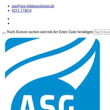
asg@asg-bildungsforum.de
0211 1740-0
Nach Kursen suchen und mit der Enter-Taste bestätigen