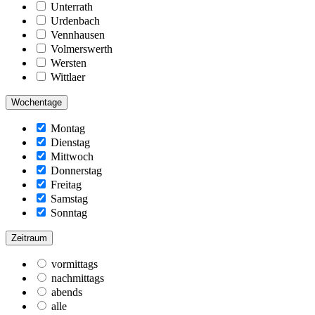
Unterrath
Urdenbach
Vennhausen
Volmerswerth
Wersten
Wittlaer
Wochentage
Montag
Dienstag
Mittwoch
Donnerstag
Freitag
Samstag
Sonntag
Zeitraum
vormittags
nachmittags
abends
alle