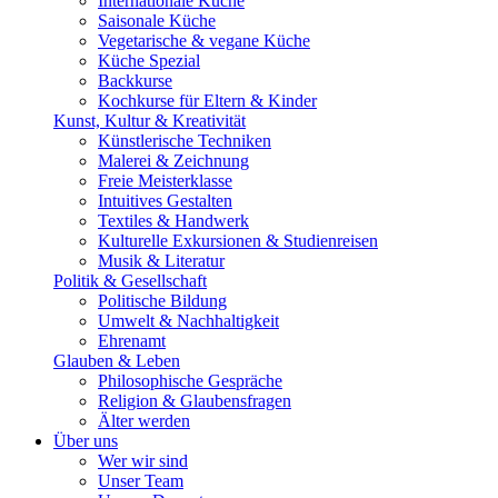
Internationale Küche
Saisonale Küche
Vegetarische & vegane Küche
Küche Spezial
Backkurse
Kochkurse für Eltern & Kinder
Kunst, Kultur & Kreativität
Künstlerische Techniken
Malerei & Zeichnung
Freie Meisterklasse
Intuitives Gestalten
Textiles & Handwerk
Kulturelle Exkursionen & Studienreisen
Musik & Literatur
Politik & Gesellschaft
Politische Bildung
Umwelt & Nachhaltigkeit
Ehrenamt
Glauben & Leben
Philosophische Gespräche
Religion & Glaubensfragen
Älter werden
Über uns
Wer wir sind
Unser Team