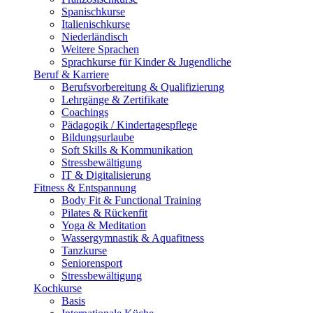
Spanischkurse
Italienischkurse
Niederländisch
Weitere Sprachen
Sprachkurse für Kinder & Jugendliche
Beruf & Karriere
Berufsvorbereitung & Qualifizierung
Lehrgänge & Zertifikate
Coachings
Pädagogik / Kindertagespflege
Bildungsurlaube
Soft Skills & Kommunikation
Stressbewältigung
IT & Digitalisierung
Fitness & Entspannung
Body Fit & Functional Training
Pilates & Rückenfit
Yoga & Meditation
Wassergymnastik & Aquafitness
Tanzkurse
Seniorensport
Stressbewältigung
Kochkurse
Basis