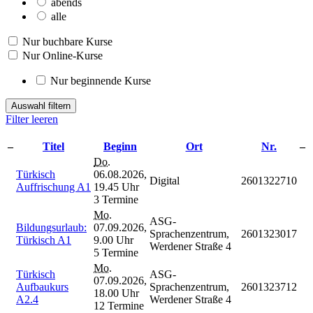
abends
alle
Nur buchbare Kurse
Nur Online-Kurse
Nur beginnende Kurse
Auswahl filtern
Filter leeren
–
Titel
Beginn
Ort
Nr.
–
Do.
Türkisch
06.08.2026,
Digital
2601322710
Auffrischung A1
19.45 Uhr
3 Termine
Mo.
ASG-
Bildungsurlaub:
07.09.2026,
Sprachenzentrum,
2601323017
Türkisch A1
9.00 Uhr
Werdener Straße 4
5 Termine
Mo.
Türkisch
ASG-
07.09.2026,
Aufbaukurs
Sprachenzentrum,
2601323712
18.00 Uhr
A2.4
Werdener Straße 4
12 Termine