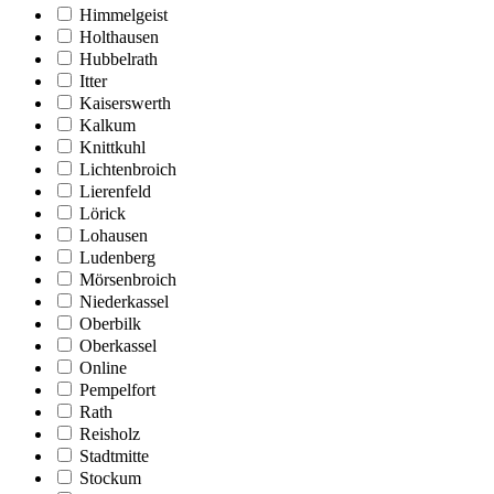
Himmelgeist
Holthausen
Hubbelrath
Itter
Kaiserswerth
Kalkum
Knittkuhl
Lichtenbroich
Lierenfeld
Lörick
Lohausen
Ludenberg
Mörsenbroich
Niederkassel
Oberbilk
Oberkassel
Online
Pempelfort
Rath
Reisholz
Stadtmitte
Stockum