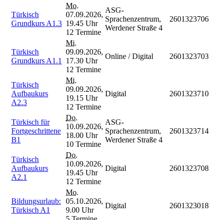
Mo.
ASG-
Türkisch
07.09.2026,
Sprachenzentrum,
2601323706
Grundkurs A1.3
19.45 Uhr
Werdener Straße 4
12 Termine
Mi.
Türkisch
09.09.2026,
Online / Digital
2601323703
Grundkurs A1.1
17.30 Uhr
12 Termine
Mi.
Türkisch
09.09.2026,
Aufbaukurs
Digital
2601323710
19.15 Uhr
A2.3
12 Termine
Do.
Türkisch für
ASG-
10.09.2026,
Fortgeschrittene
Sprachenzentrum,
2601323714
18.00 Uhr
B1
Werdener Straße 4
10 Termine
Do.
Türkisch
10.09.2026,
Aufbaukurs
Digital
2601323708
19.45 Uhr
A2.1
12 Termine
Mo.
Bildungsurlaub:
05.10.2026,
Digital
2601323018
Türkisch A1
9.00 Uhr
5 Termine