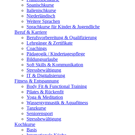
Spanischkurse
Italienischkurse
Niederländisch
Weitere Sprachen
Sprachkurse für Kinder & Jugendliche
Beruf & Karriere
Berufsvorbereitung & Qualifizierung
Lehrgänge & Zertifikate
Coachings
Pädagogik / Kindertagespflege
Bildungsurlaube
Soft Skills & Kommunikation
Stressbewältigung
IT & Digitalisierung
Fitness & Entspannung
Body Fit & Functional Training
Pilates & Rückenfit
Yoga & Meditation
Wassergymnastik & Aquafitness
Tanzkurse
Seniorensport
Stressbewältigung
Kochkurse
Basis