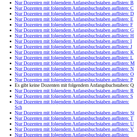
Nur Dozenten mit folgendem Anfangsbuchstaben auflisten:
B
Nur Dozenten mit folgendem Anfangsbuchstaben auflisten:
C
Nur Dozenten mit folgendem Anfangsbuchstaben auflisten:
D
Nur Dozenten mit folgendem Anfangsbuchstaben auflisten:
E
Nur Dozenten mit folgendem Anfangsbuchstaben auflisten:
F
Nur Dozenten mit folgendem Anfangsbuchstaben auflisten:
G
Nur Dozenten mit folgendem Anfangsbuchstaben auflisten:
H
Nur Dozenten mit folgendem Anfangsbuchstaben auflisten:
I
Nur Dozenten mit folgendem Anfangsbuchstaben auflisten:
J
Nur Dozenten mit folgendem Anfangsbuchstaben auflisten:
K
Nur Dozenten mit folgendem Anfangsbuchstaben auflisten:
L
Nur Dozenten mit folgendem Anfangsbuchstaben auflisten:
M
Nur Dozenten mit folgendem Anfangsbuchstaben auflisten:
N
Nur Dozenten mit folgendem Anfangsbuchstaben auflisten:
O
Nur Dozenten mit folgendem Anfangsbuchstaben auflisten:
P
Es gibt keine Dozenten mit folgendem Anfangsbuchstaben:
Q
Nur Dozenten mit folgendem Anfangsbuchstaben auflisten:
R
Nur Dozenten mit folgendem Anfangsbuchstaben auflisten:
S
Nur Dozenten mit folgendem Anfangsbuchstaben auflisten:
Sch
Nur Dozenten mit folgendem Anfangsbuchstaben auflisten:
St
Nur Dozenten mit folgendem Anfangsbuchstaben auflisten:
T
Nur Dozenten mit folgendem Anfangsbuchstaben auflisten:
U
Nur Dozenten mit folgendem Anfangsbuchstaben auflisten:
V
Nur Dozenten mit folgendem Anfangsbuchstaben auflisten: