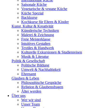
Internationale Küche
Saisonale Küche
Vegetarische & vegane Küche
Küche Spezial
Backkurse
Kochkurse für Eltern & Kinder
Kunst, Kultur & Kreativität
Künstlerische Techniken
Malerei & Zeichnung
Freie Meisterklasse
Intuitives Gestalten
Textiles & Handwerk
Kulturelle Exkursionen & Studienreisen
Musik & Literatur
Politik & Gesellschaft
Politische Bildung
Umwelt & Nachhaltigkeit
Ehrenamt
Glauben & Leben
Philosophische Gespräche
Religion & Glaubensfragen
Älter werden
Über uns
Wer wir sind
Unser Team